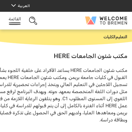
العربية
ى
القائمة
Wel
البحث
المفتوح
Br
م
الكليات
 شئون الجامعات HERE
مكتب شئون الجامعات HERE يساعد الأفراد على خلفية اللجوء بشأن
القبول في كليات جامعة بريمن. ومكتب شئون الجامعات HERE يعمل على
 اللاجئين في التعليم العالي ويتخذ إجراءات تحضيرية للدراسة،
دورات اللغة المتخصصة بمعهد جوته. ويهدف البرنامج لرفع مستواهم
اللغوي إلى المستوى المطلوب C1. وهو يتلقون الرعاية اللازمة من فريق
عمل HERE أثناء الفترة بالكامل إلى أن يتم قبولهم للدراسة في كليات
ن ومعاهدها العليا، ولديهم الحق في الحصول على تذكرة فصلية
قة دراسة.