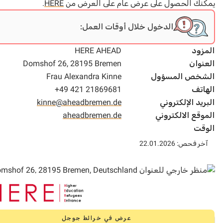
ك الحصول على عرض عام على العرض من
HERE
.
الدخول خلال أوقات العمل:
ود
HERE AHEAD
وان
Domshof 26, 28195 Bremen
خص المسؤول
Frau Alexandra Kinne
تف
+49 421 21869681
د الإلكتروني
kinne@aheadbremen.de
قع الالكتروني
aheadbremen.de
ت
حص: 22.01.2026
عرض في خرائط جوجل