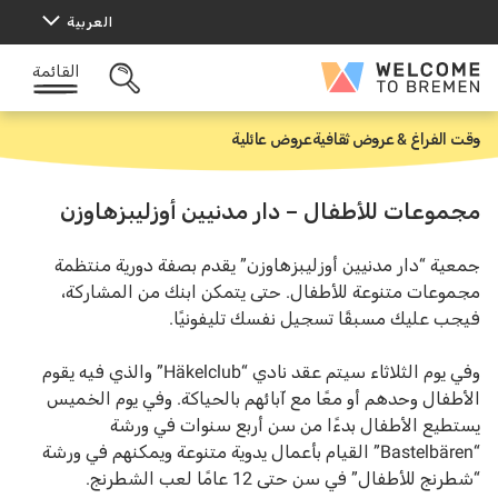
خطى
العربية
لى
لمحتوى
القائمة
Welcome
البحث
to
المفتوح
Bremen
وقت الفراغ & عروض ثقافية
عروض عائلية
ا
ل
ر
ئ
مجموعات للأطفال – دار مدنيين أوزليبزهاوزن
ي
س
ي
جمعية “دار مدنيين أوزليبزهاوزن” يقدم بصفة دورية منتظمة
ة
مجموعات متنوعة للأطفال. حتى يتمكن ابنك من المشاركة،
فيجب عليك مسبقًا تسجيل نفسك تليفونيًا.
وفي يوم الثلاثاء سيتم عقد نادي “Häkelclub” والذي فيه يقوم
الأطفال وحدهم أو معًا مع آبائهم بالحياكة. وفي يوم الخميس
يستطيع الأطفال بدءًا من سن أربع سنوات في ورشة
“Bastelbären” القيام بأعمال يدوية متنوعة ويمكنهم في ورشة
“شطرنج للأطفال” في سن حتى 12 عامًا لعب الشطرنج.