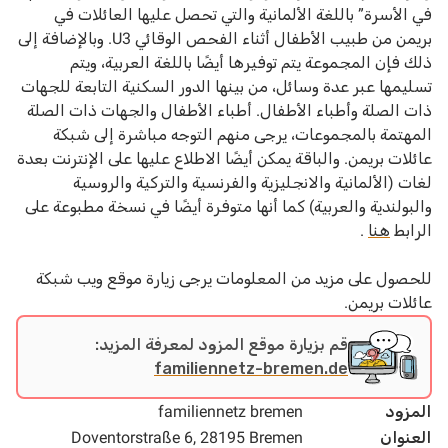
في الأسرة” باللغة الألمانية والتي تحصل عليها العائلات في
بريمن من طبيب الأطفال أثناء الفحص الوقائي U3. وبالإضافة إلى
ذلك فإن المجموعة يتم توفيرها أيضًا باللغة العربية، ويتم
تسليمها عبر عدة وسائل، من بينها الدور السكنية التابعة للجهات
ذات الصلة وأطباء الأطفال.
أطباء الأطفال والجهات ذات الصلة
المهتمة بالمجموعات، يرجى منهم التوجه مباشرة إلى شبكة
عائلات بريمن. والباقة يمكن أيضًا الاطلاع عليها على الإنترنت بعدة
لغات (الألمانية والانجليزية والفرنسية والتركية والروسية
والبولندية والعربية) كما أنها متوفرة أيضًا في نسخة مطبوعة على
الرابط
هنا
.
للحصول على مزيد من المعلومات يرجى زيارة موقع ويب شبكة
عائلات بريمن.
قم بزيارة موقع المزود لمعرفة المزيد:
familiennetz-bremen.de
المزود
familiennetz bremen
العنوان
Doventorstraße 6, 28195 Bremen