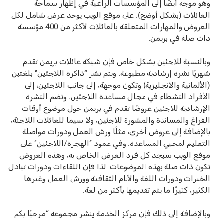
وهو موجه أيضًا إلى المؤسسات الراغبة في إظهار سماحة
العائلات (بشكل أوضح). على
موقع الويب يوجد عرض شامل لكل
العروض والمهارات المتعلقة بالعائلات لأكثر من 400 مؤسسة
ذات صلة في بريمن.
وبالنسبة للاجئين بشكل خاص فإن شبكة عائلات بريمن تقدم
شهريًا نشرة إرشادية مطبوعة. ويتم نشر “ذاكرة اللاجئين” بلغتين
(الألمانية والانجليزية) وتكون موجهة، إلى جانب اللاجئين، إلى
الأفراد النشطاء في مجال مساعدة اللاجئين. وتضم النشرة
الإرشادية للاجئين عروضًا تقدم في بريمن حول موضوع أوقات
الفراغ والمساندة والمشورة للاجئين، ولا سيما للعائلات اللاجئة،
بالإضافة إلى عروض أخرى، مثلًا ورش العمل ودورات مواصلة
التعليم لمحبي المساعدة. وفي عمود “الهجرة/اللاجئين” على
موقع الويب سيجد كل فرد العرض الخاص به، وهذه العروض
تكون ذات صلة بهذه الموضوعات. لذا فإن اللقاءات ودورات تبادل
الخبرات ودورات اللغة والأيام الثقافية وورش العمل وغيرها
الكثير، كثيرًا ما يتم تقديمها بأكثر من لغة.
وبالإضافة إلى ذلك فإن مركز الخدمة ينشر مجموعة “مرحبًا بكم