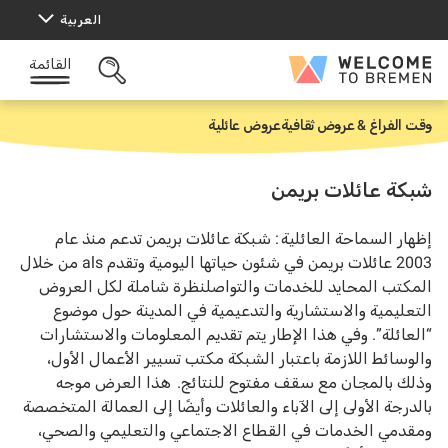
خطى
العربية
لى
لمحتوى
القائمة
Welcome
البحث
to
المفتوح
Bremen
وقت الفراغ & عروض ثقافية
عروض عائلية
ا
ل
ر
ئ
شبكة عائلات بريمن
ي
س
ي
إظهار السماحة العائلية
:
شبكة عائلات
بريمن
تدعم
منذ
عام
ة
2003 عائلات بريمن في شئون حياتها اليومية وتقدم a
ls
من خلال
المكتب المحايد للخدمات والتواصل
نظرة
شاملة لكل العروض
التعليمية والاستشارية والتدعيمية في المدينة حول موضوع
“العائلة”. وفي هذا الإطار
يتم تقديم المعلومات والاستشارات
والوسائط اللازمة باعتبار الشبكة مكتب تسيير الأعمال الأول،
وذلك بالمجان مع سقف مفتوح للنتائج.
هذا العرض
موجه
بالدرجة الأولى إلى
الآباء والعائلات وأيضًا إلى العمالة المتخصصة
ومقدمي الخدمات في القطاع الاجتماعي والتعليمي والصحي،