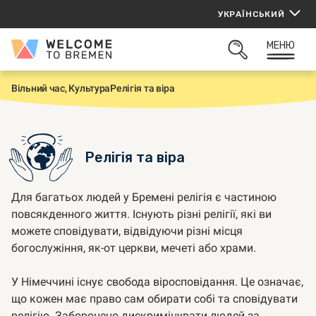
Перейти
УКРАЇНСЬКИЙ
до
вмісту
МЕНЮ
Welcome
ВІДКРИТИ
to
ПОШУК
Bremen
Вільний час, Культура
Релігія та віра
H
o
m
e
Релігія та віра
Для багатьох людей у Бремені релігія є частиною
повсякденного життя. Існують різні релігії, які ви
можете сповідувати, відвідуючи різні місця
богослужіння, як-от церкви, мечеті або храми.
У Німеччині існує свобода віросповідання. Це означає,
що кожен має право сам обирати собі та сповідувати
релігію. Заборонено дискримінувати людей за