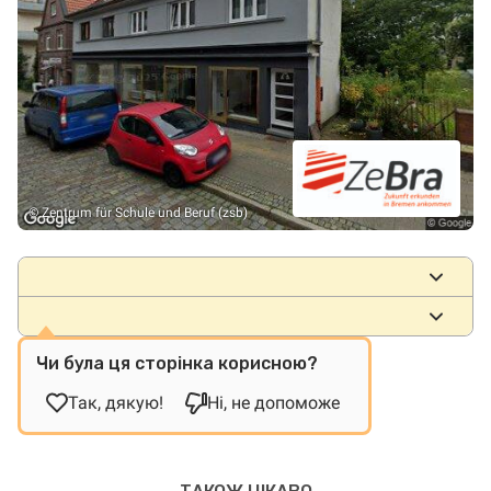
© Zentrum für Schule und Beruf (zsb)
Місця
знаходження
Чи була ця сторінка корисною?
Так, дякую!
Ні, не допоможе