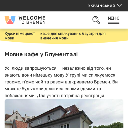
Перейти
УКРАЇНСЬКИЙ
до
вмісту
МЕНЮ
Welcome
ВІДКРИТИ
to
ПОШУК
Bremen
Курси німецької
кафе для спілкуваннь & зустріч для
H
мови
вивчення мови
o
m
e
Мовне кафе у Блументалі
Усі люди запрошуються — незалежно від того, чи
знають вони німецьку мову.У групі ми спілкуємося,
граємо, п’ємо чай та разом відкриваємо Бремен. Ви
можете будь-коли ділитися своїми ідеями та
побажаннями. Для участі потрібна реєстрація.