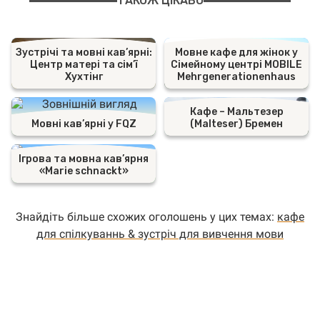
ТАКОЖ ЦІКАВО
Зустрічі та мовні кав’ярні:
Мовне кафе для жінок у
Центр матері та сім’ї
Сімейному центрі MOBILE
Хухтінг
Mehrgenerationenhaus
Кафе – Мальтезер
Мовні кав’ярні у FQZ
(Malteser) Бремен
Ігрова та мовна кав’ярня
«Marie schnackt»
Знайдіть більше схожих оголошень у цих темах:
кафе
для спілкуваннь & зустріч для вивчення мови