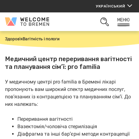
Перейти
УКРАЇНСЬКИЙ
до
вмісту
МЕНЮ
Welcome
ВІДКРИТИ
to
ПОШУК
Bremen
Здоров'я
Вагітність і пологи
H
o
m
e
Медичний центр переривання вагітності
та планування сім’ї: pro familia
У медичному центрі pro familia в Бремені лікарі
пропонують вам широкий спектр медичних послуг,
пов’язаних із контрацепцією та плануванням сім’ї. До
них належать:
Переривання вагітності
Вазектомія/чоловіча стерилізація
Діафрагма та інші бар’єрні методи контрацепції