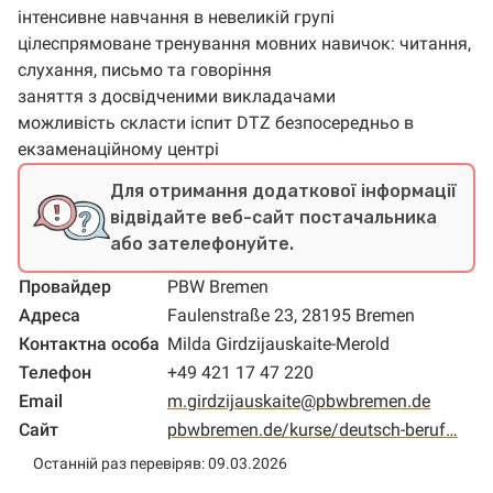
інтенсивне навчання в невеликій групі
цілеспрямоване тренування мовних навичок: читання,
слухання, письмо та говоріння
заняття з досвідченими викладачами
можливість скласти іспит DTZ безпосередньо в
екзаменаційному центрі
Для отримання додаткової інформації
відвідайте веб-сайт постачальника
або зателефонуйте.
Провайдер
PBW Bremen
Адреса
Faulenstraße 23, 28195 Bremen
Контактна особа
Milda Girdzijauskaite-Merold
Телефон
+49 421 17 47 220
Email
m.girdzijauskaite@pbwbremen.de
Сайт
pbwbremen.de/kurse/deutsch-beruf…
Останній раз перевіряв: 09.03.2026