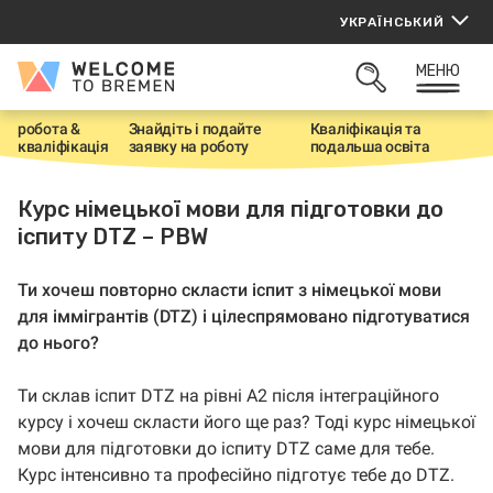
Перейти
УКРАЇНСЬКИЙ
до
вмісту
МЕНЮ
Welcome
ВІДКРИТИ
to
ПОШУК
Bremen
робота &
Знайдіть і подайте
Кваліфікація тa
H
кваліфікація
заявку на роботу
подальшa освітa
o
m
e
Курс німецької мови для підготовки до
іспиту DTZ – PBW
Ти хочеш повторно скласти іспит з німецької мови
для іммігрантів (DTZ) і цілеспрямовано підготуватися
до нього?
Ти склав іспит DTZ на рівні A2 після інтеграційного
курсу і хочеш скласти його ще раз? Тоді курс німецької
мови для підготовки до іспиту DTZ саме для тебе.
Курс інтенсивно та професійно підготує тебе до DTZ.