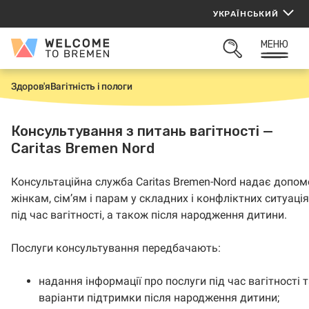
Перейти
УКРАЇНСЬКИЙ
до
вмісту
МЕНЮ
Welcome
ВІДКРИТИ
to
ПОШУК
Bremen
Здоров'я
Вагітність і пологи
H
o
m
e
Консультування з питань вагітності —
Caritas Bremen Nord
Консультаційна служба Caritas Bremen-Nord надає допом
жінкам, сім’ям і парам у складних і конфліктних ситуація
під час вагітності, а також після народження дитини.
Послуги консультування передбачають:
надання інформації про послуги під час вагітності 
варіанти підтримки після народження дитини;