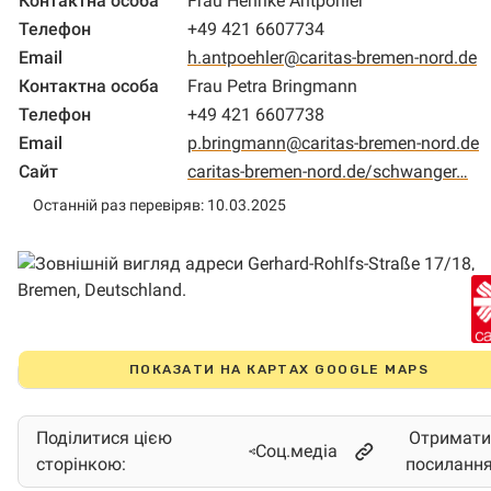
Контактна особа
Frau Henrike Antpöhler
Телефон
+49 421 6607734
Email
h.antpoehler@caritas-bremen-nord.de
Контактна особа
Frau Petra Bringmann
Телефон
+49 421 6607738
Email
p.bringmann@caritas-bremen-nord.de
Сайт
caritas-bremen-nord.de/schwanger…
Останній раз перевіряв: 10.03.2025
ПОКАЗАТИ НА КАРТАХ GOOGLE MAPS
Поділитися цією
Отримати
Соц.медіа
сторінкою:
посиланн