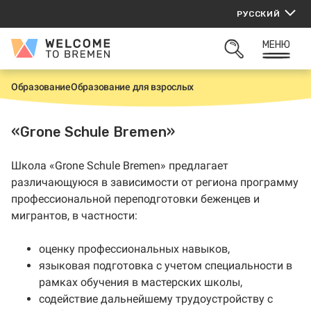
Перейти
РУССКИЙ
к
содержанию
МЕНЮ
Welcome
ОТКРЫТЬ
to
ПОИСК
Bremen
Образование
Образование для взрослых
Г
л
а
в
«Grone Schule Bremen»
н
а
я
Школа «Grone Schule Bremen» предлагает
различающуюся в зависимости от региона программу
профессиональной переподготовки беженцев и
мигрантов, в частности:
оценку профессиональных навыков
,
языковая подготовка с учетом специальности
в
рамках
обучения
в мастерских школы,
содействие дальнейшему трудоустройству с