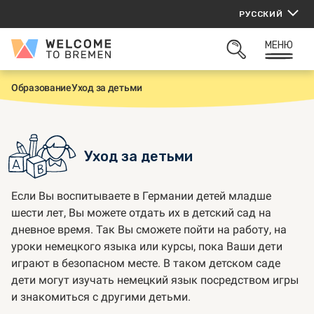
Перейти
РУССКИЙ
к
содержанию
МЕНЮ
Welcome
ОТКРЫТЬ
to
ПОИСК
Bremen
Образование
Уход за детьми
Г
л
а
в
н
а
Уход за детьми
я
Если Вы воспитываете в Германии детей младше
шести лет, Вы можете отдать их в детский сад на
дневное время. Так Вы сможете пойти на работу, на
уроки немецкого языка или курсы, пока Ваши дети
играют в безопасном месте. В таком детском саде
дети могут изучать немецкий язык посредством игры
и знакомиться с другими детьми.