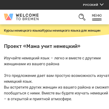
Перейти
РУССКИЙ
к
содержанию
МЕНЮ
Welcome
ОТКРЫТЬ
to
ПОИСК
Bremen
Курсы немецкого языка
Курсы немецкого языка для женщин
Г
л
а
в
Проект «Мама учит немецкий»
н
а
я
Изучайте немецкий язык – легко и вместе с другими
женщинами из вашего района
Это предложение дает вам простую возможность изуча
немецкий язык.
Вы встретите других женщин из вашего района и сможет
пообщаться с ними. Вместе вы будете изучать немецкий
– в открытой и приятной атмосфере.