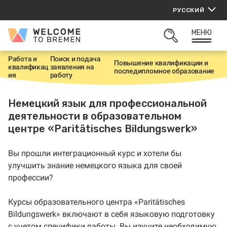
Перейти
РУССКИЙ
к
содержанию
МЕНЮ
Welcome
ОТКРЫТЬ
to
ПОИСК
Bremen
Работа и
Поиск и подача
Повышение квалификации и
квалификац
заявления на
Г
последипломное образование
ия
работу
л
а
в
Немецкий язык для профессиональной
н
а
деятельности в образовательном
я
центре «Paritätisches Bildungswerk»
Вы прошли интеграционный курс и хотели бы
улучшить знание немецкого языка для своей
профессии?
Курсы образовательного центра «Paritätisches
Bildungswerk» включают в себя языковую подготовку
с учетом специфики работы. Вы изучите необходимую