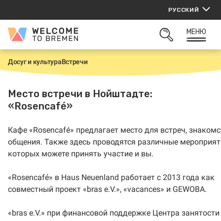
Перейти
РУССКИЙ
к
содержанию
МЕНЮ
Welcome
ОТКРЫТЬ
to
ПОИСК
Bremen
Досуг и культура
Встречи
Г
л
а
в
Место встречи в Нойштадте:
н
«Rosencafé»
а
я
Кафе «Rosencafé» предлагает место для встреч, знакомс
общения. Также здесь проводятся различные мероприяти
которых можете принять участие и вы.
«Rosencafé» в Haus Neuenland работает с 2013 года как
совместный проект «bras e.V.», «vacances» и GEWOBA.
«bras e.V.» при финансовой поддержке Центра занятости