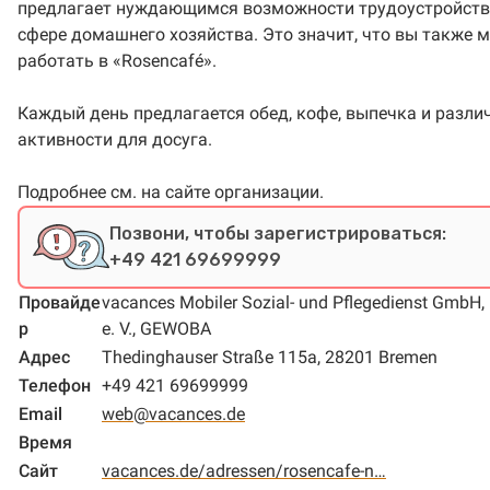
предлагает нуждающимся возможности трудоустройств
сфере домашнего хозяйства. Это значит, что вы также 
работать в «Rosencafé».
Каждый день предлагается обед, кофе, выпечка и разли
активности для досуга.
Подробнее см. на сайте организации.
Позвони, чтобы зарегистрироваться:
+49 421 69699999
Провайде
vacances Mobiler Sozial- und Pflegedienst GmbH,
р
e. V., GEWOBA
Адрес
Thedinghauser Straße 115a, 28201 Bremen
Телефон
+49 421 69699999
Email
web@vacances.de
Время
Сайт
vacances.de/adressen/rosencafe-n…