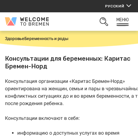
Перейти
РУССКИЙ
к
содержанию
МЕНЮ
Welcome
ОТКРЫТЬ
to
ПОИСК
Bremen
Здоровье
Беременность и роды
Г
л
а
в
Консультации для беременных: Каритас
н
Бремен-Норд
а
я
Консультация организации «Каритас Бремен-Норд»
ориентирована на женщин, семьи и пары в чрезвычайны
конфликтных ситуациях до и во время беременности, а 
после рождения ребенка.
Консультации включают в себя:
информацию о доступных услугах во время