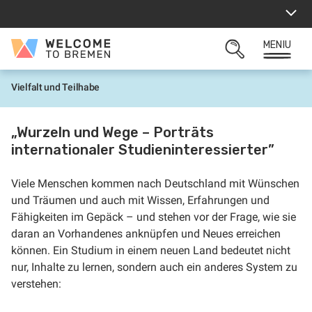
Sari
la
conținut
MENIU
Welcome
CĂUTARE
to
DESCHISĂ
Bremen
Vielfalt und Teilhabe
P
r
i
m
„Wurzeln und Wege – Porträts
a
internationaler Studieninteressierter”
p
a
g
i
Viele Menschen kommen nach Deutschland mit Wünschen
n
und Träumen und auch mit Wissen, Erfahrungen und
ă
Fähigkeiten im Gepäck – und stehen vor der Frage, wie sie
daran an Vorhandenes anknüpfen und Neues erreichen
können. Ein Studium in einem neuen Land bedeutet nicht
nur, Inhalte zu lernen, sondern auch ein anderes System zu
verstehen: