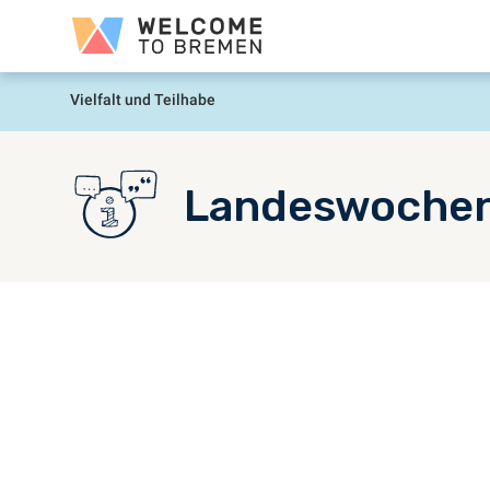
Sari
Welcome
la
to
conținut
Bremen
Vielfalt und Teilhabe
Prima
pagină
Landeswochen f