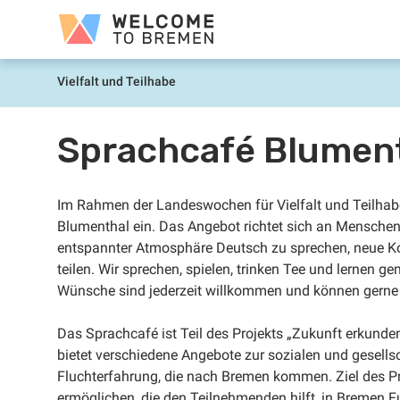
Sari
Welcome
la
to
conținut
Bremen
Vielfalt und Teilhabe
Prima
pagină
Sprachcafé Blument
Im Rahmen der Landeswochen für Vielfalt und Teilhab
Blumenthal ein. Das Angebot richtet sich an Menschen 
entspannter Atmosphäre Deutsch zu sprechen, neue Ko
teilen. Wir sprechen, spielen, trinken Tee und lernen
Wünsche sind jederzeit willkommen und können gerne
Das Sprachcafé ist Teil des Projekts „Zukunft erkun
bietet verschiedene Angebote zur sozialen und gesells
Fluchterfahrung, die nach Bremen kommen. Ziel des Proj
ermöglichen, die den Teilnehmenden hilft, in Bremen F