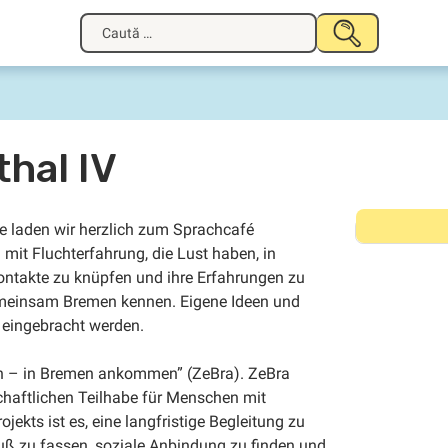
Caută
TRIMITE
după:
hal IV
e laden wir herzlich zum Sprachcafé
mit Fluchterfahrung, die Lust haben, in
ntakte zu knüpfen und ihre Erfahrungen zu
 gemeinsam Bremen kennen. Eigene Ideen und
 eingebracht werden.
den – in Bremen ankommen” (ZeBra). ZeBra
chaftlichen Teilhabe für Menschen mit
ekts ist es, eine langfristige Begleitung zu
uß zu fassen, soziale Anbindung zu finden und