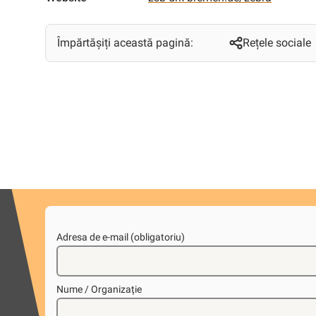
Împărtășiți această pagină:
Rețele sociale
Adresa de e-mail (obligatoriu)
Nume / Organizație