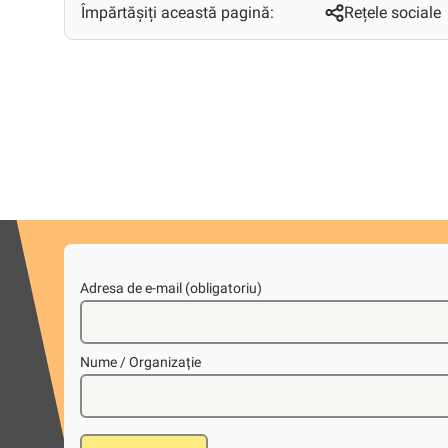
Împărtășiți această pagină:
Rețele sociale
Adresa de e-mail (obligatoriu)
Nume / Organizație