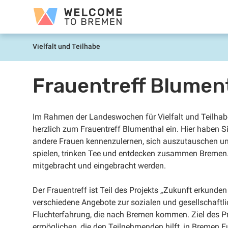
Sari
Welcome
la
to
conținut
Bremen
Vielfalt und Teilhabe
Prima
pagină
Frauentreff Blument
Im Rahmen der Landeswochen für Vielfalt und Teilhabe
herzlich zum Frauentreff Blumenthal ein. Hier haben S
andere Frauen kennenzulernen, sich auszutauschen un
spielen, trinken Tee und entdecken zusammen Bremen
mitgebracht und eingebracht werden.
Der Frauentreff ist Teil des Projekts „Zukunft erkund
verschiedene Angebote zur sozialen und gesellschaftl
Fluchterfahrung, die nach Bremen kommen. Ziel des Proj
ermöglichen, die den Teilnehmenden hilft, in Bremen F