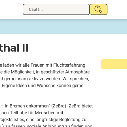
Caută
TRIMITE
după:
hal II
 laden wir alle Frauen mit Fluchterfahrung
ie die Möglichkeit, in geschützter Atmosphäre
d gemeinsam aktiv zu werden. Wir sprechen,
. Eigene Ideen und Wünsche können gerne
en – in Bremen ankommen” (ZeBra). ZeBra bietet
ichen Teilhabe für Menschen mit
ekts ist es, eine langfristige Begleitung zu
uß zu fassen, soziale Anbindung zu finden und