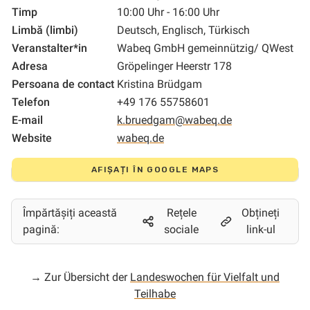
Timp
10:00 Uhr - 16:00 Uhr
Limbă (limbi)
Deutsch, Englisch, Türkisch
Veranstalter*in
Wabeq GmbH gemeinnützig/ QWest
Adresa
Gröpelinger Heerstr 178
Persoana de contact
Kristina Brüdgam
Telefon
+49 176 55758601
E-mail
k.bruedgam@wabeq.de
Website
wabeq.de
AFIȘAȚI ÎN GOOGLE MAPS
Împărtășiți această
Rețele
Obțineți
pagină:
sociale
link-ul
→ Zur Übersicht der
Landeswochen für Vielfalt und
Teilhabe