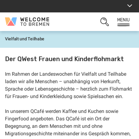
Sari
la
conținut
MENIU
Welcome
CĂUTARE
to
DESCHISĂ
Bremen
Vielfalt und Teilhabe
P
r
i
m
Der QWest Frauen und Kinderflohmarkt
a
p
a
Im Rahmen der Landeswochen für Vielfalt und Teilhabe
g
i
laden wir alle Menschen – unabhängig von Herkunft,
n
Sprache oder Lebensgeschichte – herzlich zum Flohmarkt
ă
für Frauen- und Kinderkleidung sowie Spielsachen ein.
In unserem QCafé werden Kaffee und Kuchen sowie
Fingerfood angeboten. Das QCafé ist ein Ort der
Begegnung, an dem Menschen mit und ohne
Migrationsgeschichte miteinander ins Gespräch kommen,