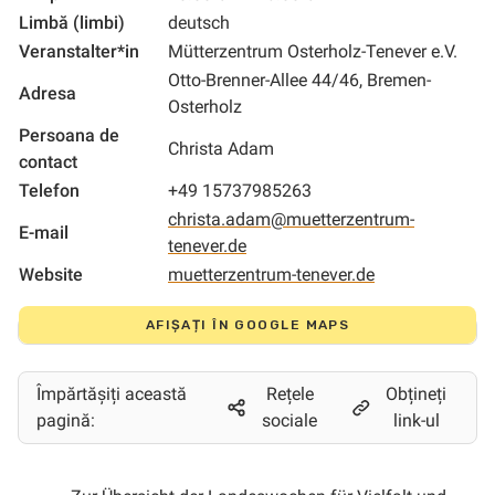
Limbă (limbi)
deutsch
Veranstalter*in
Mütterzentrum Osterholz-Tenever e.V.
Otto-Brenner-Allee 44/46, Bremen-
Adresa
Osterholz
Persoana de
Christa Adam
contact
Telefon
+49 15737985263
christa.adam@muetterzentrum-
E-mail
tenever.de
Website
muetterzentrum-tenever.de
AFIȘAȚI ÎN GOOGLE MAPS
Împărtășiți această
Rețele
Obțineți
pagină:
sociale
link-ul