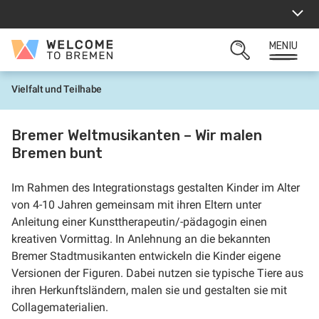
Sari
la
conținut
MENIU
Welcome
CĂUTARE
to
DESCHISĂ
Bremen
Vielfalt und Teilhabe
P
r
i
m
Bremer Weltmusikanten – Wir malen
a
Bremen bunt
p
a
g
i
Im Rahmen des Integrationstags gestalten Kinder im Alter
n
von 4-10 Jahren gemeinsam mit ihren Eltern unter
ă
Anleitung einer Kunsttherapeutin/-pädagogin einen
kreativen Vormittag. In Anlehnung an die bekannten
Bremer Stadtmusikanten entwickeln die Kinder eigene
Versionen der Figuren. Dabei nutzen sie typische Tiere aus
ihren Herkunftsländern, malen sie und gestalten sie mit
Collagematerialien.