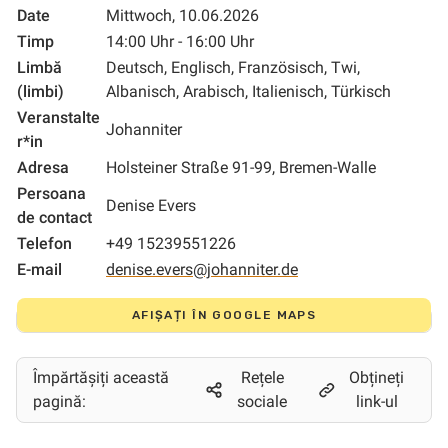
Date
Mittwoch, 10.06.2026
Timp
14:00 Uhr - 16:00 Uhr
Limbă
Deutsch, Englisch, Französisch, Twi,
(limbi)
Albanisch, Arabisch, Italienisch, Türkisch
Veranstalte
Johanniter
r*in
Adresa
Holsteiner Straße 91-99, Bremen-Walle
Persoana
Denise Evers
de contact
Telefon
+49 15239551226
E-mail
denise.evers@johanniter.de
AFIȘAȚI ÎN GOOGLE MAPS
Împărtășiți această
Rețele
Obțineți
pagină:
sociale
link-ul