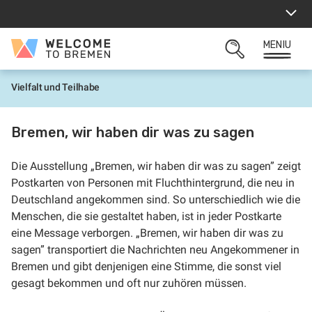
Sari
la
conținut
MENIU
Welcome
CĂUTARE
to
DESCHISĂ
Bremen
Vielfalt und Teilhabe
P
r
i
m
Bremen, wir haben dir was zu sagen
a
p
a
Die Ausstellung „Bremen, wir haben dir was zu sagen” zeigt
g
i
Postkarten von Personen mit Fluchthintergrund, die neu in
n
Deutschland angekommen sind. So unterschiedlich wie die
ă
Menschen, die sie gestaltet haben, ist in jeder Postkarte
eine Message verborgen. „Bremen, wir haben dir was zu
sagen” transportiert die Nachrichten neu Angekommener in
Bremen und gibt denjenigen eine Stimme, die sonst viel
gesagt bekommen und oft nur zuhören müssen.