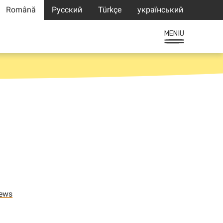
Română
Русский
Türkçe
український
MENIU
ews