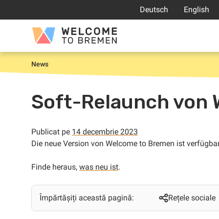
Sari
Deutsch
English
la
conținut
Welcome
to
Bremen
News
Prima
pagină
Soft-Relaunch von 
Publicat pe
14 decembrie 2023
Die neue Version von Welcome to Bremen ist verfügbar
Finde heraus,
was neu ist
.
Împărtășiți această pagină:
Rețele sociale