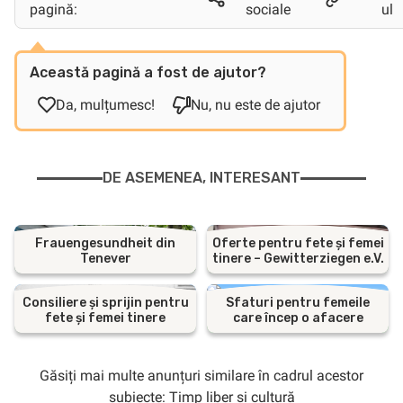
pagină:
sociale
ul
Această pagină a fost de ajutor?
Da, mulțumesc!
Nu, nu este de ajutor
DE ASEMENEA, INTERESANT
Frauengesundheit din
Oferte pentru fete și femei
Tenever
tinere – Gewitterziegen e.V.
Consiliere și sprijin pentru
Sfaturi pentru femeile
fete și femei tinere
care încep o afacere
Găsiți mai multe anunțuri similare în cadrul acestor
subiecte:
Timp liber și cultură