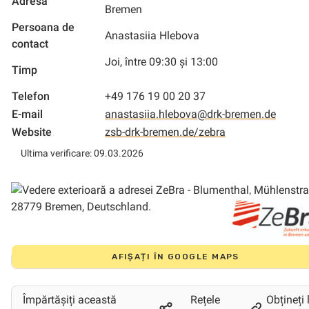
Adresa
Bremen
Persoana de
Anastasiia Hlebova
contact
Joi, între 09:30 și 13:00
Timp
Telefon
+49 176 19 00 20 37
E-mail
anastasiia.hlebova@drk-bremen.de
Website
zsb-drk-bremen.de/zebra
Ultima verificare: 09.03.2026
AFIȘAȚI ÎN GOOGLE MAPS
Împărtășiți această
Rețele
Obțineți 