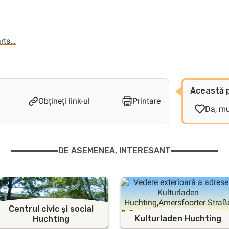
arts…
Această p
Obțineți link-ul
Printare
Da, m
DE ASEMENEA, INTERESANT
Centrul civic și social
Kulturladen Huchting
Huchting