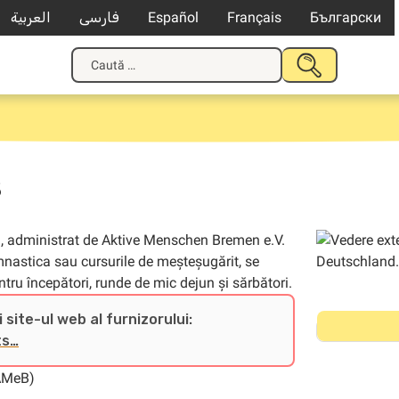
العربية
فارسی
Español
Français
Български
Caută
TRIMITE
după:
s
g, administrat de Aktive Menschen Bremen e.V.
gimnastica sau cursurile de meșteșugărit, se
tru începători, runde de mic dejun și sărbători.
 site-ul web al furnizorului:
ts…
(AMeB)