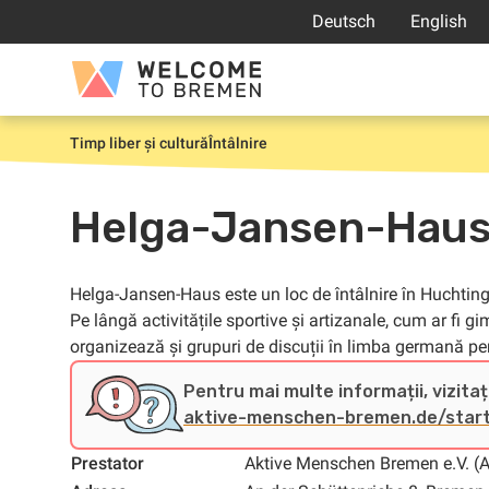
Sari
Deutsch
English
la
conținut
Welcome
to
Bremen
Timp liber și cultură
Întâlnire
Prima
pagină
Helga-Jansen-Hau
Helga-Jansen-Haus este un loc de întâlnire în Huchtin
Pe lângă activitățile sportive și artizanale, cum ar fi 
organizează și grupuri de discuții în limba germană pen
Pentru mai multe informații, vizitați
aktive-menschen-bremen.de/star
Prestator
Aktive Menschen Bremen e.V. 