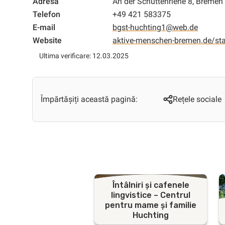
Adresa
An der Schüttenriehe 8, Bremen
Telefon
+49 421 583375
E-mail
bgst-huchting1@web.de
Website
aktive-menschen-bremen.de/st
Ultima verificare: 12.03.2025
Împărtășiți această pagină:
Rețele sociale
Întâlniri și cafenele
lingvistice – Centrul
pentru mame și familie
Huchting