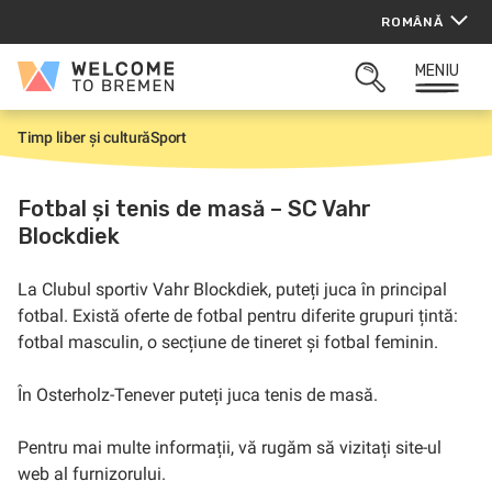
Sari
ROMÂNĂ
la
conținut
MENIU
Welcome
CĂUTARE
to
DESCHISĂ
Bremen
Timp liber și cultură
Sport
P
r
i
m
Fotbal și tenis de masă – SC Vahr
a
Blockdiek
p
a
g
i
La Clubul sportiv Vahr Blockdiek, puteți juca în principal
n
fotbal. Există oferte de fotbal pentru diferite grupuri țintă:
ă
fotbal masculin, o secțiune de tineret și fotbal feminin.
În Osterholz-Tenever puteți juca tenis de masă.
Pentru mai multe informații, vă rugăm să vizitați site-ul
web al furnizorului.