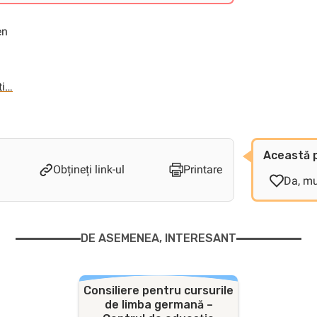
en
ti…
Această p
Obțineți link-ul
Printare
Da, m
DE ASEMENEA, INTERESANT
Consiliere pentru cursurile
de limba germană –