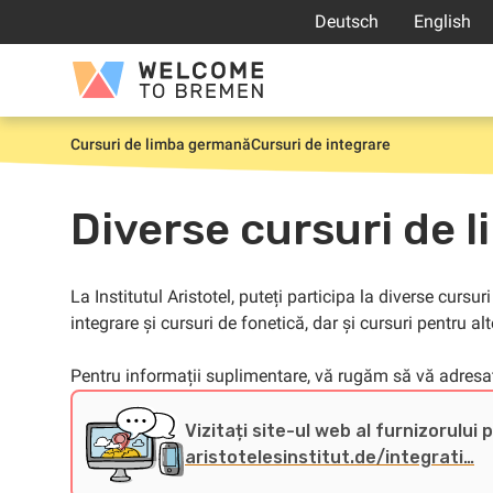
Sari
Deutsch
English
la
conținut
Welcome
to
Bremen
Cursuri de limba germană
Cursuri de integrare
Prima
pagină
Diverse cursuri de li
La Institutul Aristotel, puteți participa la diverse cursu
integrare și cursuri de fonetică, dar și cursuri pentru alt
Pentru informații suplimentare, vă rugăm să vă adresați
Vizitați site-ul web al furnizorului 
aristotelesinstitut.de/integrati…