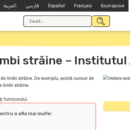
العربية
فارسی
Español
Français
Български
Caută
TRIMITE
după:
mbi străine – Institutul
ri de limbi străine. De exemplu, există cursuri de
e limbi străine.
 furnizorului.
pentru a afla mai multe: