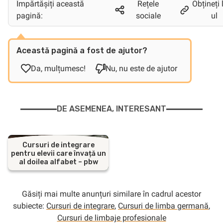
Împărtășiți această
Rețele
Obțineți 
pagină:
sociale
ul
Această pagină a fost de ajutor?
Da, mulțumesc!
Nu, nu este de ajutor
DE ASEMENEA, INTERESANT
Cursuri de integrare
pentru elevii care învață un
al doilea alfabet – pbw
Găsiți mai multe anunțuri similare în cadrul acestor
subiecte:
Cursuri de integrare
,
Cursuri de limba germană
,
Cursuri de limbaje profesionale