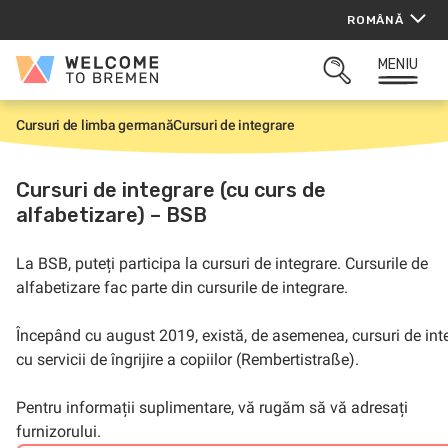
Sari
ROMÂNĂ
la
conținut
MENIU
Welcome
CĂUTARE
to
DESCHISĂ
Bremen
Cursuri de limba germană
Cursuri de integrare
P
r
i
m
Cursuri de integrare (cu curs de
a
alfabetizare) – BSB
p
a
g
i
La BSB, puteți participa la cursuri de integrare. Cursurile de
n
alfabetizare fac parte din cursurile de integrare.
ă
Începând cu august 2019, există, de asemenea, cursuri de int
cu servicii de îngrijire a copiilor (Rembertistraße).
Pentru informații suplimentare, vă rugăm să vă adresați
furnizorului.