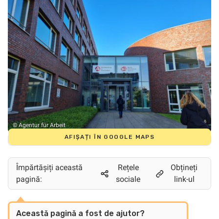
© Agentur für Arbeit
AFIȘAȚI ÎN GOOGLE MAPS
Împărtășiți această
Rețele
Obțineți
pagină:
sociale
link-ul
Această pagină a fost de ajutor?