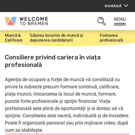
Sari
ROMÂNĂ
la
conținut
MENIU
Welcome
CĂUTARE
to
DESCHISĂ
Bremen
Muncă &
Găsirea locurilor de muncă și
Formarea
P
Calificare
depunerea candidaturii
profesională
r
i
m
Consiliere privind cariera în viața
a
profesională
p
a
g
i
Agenția de ocupare a forței de muncă vă consiliază cu
n
privire la subiecte precum formare continuă, calificare,
ă
piața muncii, întoarcerea la locul de muncă, formare,
puncte forte profesionale și sprijin financiar. Viața
profesională este plină de oportunități și ei doresc să vă
sprijine. Consilierea este neutră, individuală și de încredere.
Poate fi organizată personal sau prin mijloace video, după
cum se stabilește.