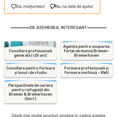
Da, mulțumesc!
Nu, nu este de ajutor
DE ASEMENEA, INTERESANT
Agenția pentru ocuparea
Consiliere profesională
forței de muncă Bremen-
generală (<25 ani)
Bremerhaven
Consiliere pentru formare
Formare profesională și
și locuri de studiu
formare continuă – BWU
Perspectivele de carieră
pentru refugiații din
Bremen & Bremerhaven
(bin+)
Găsiți mai multe anunțuri similare în cadrul acestor