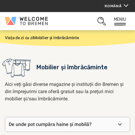
Sari
ROMÂNĂ
la
conținut
MENIU
Welcome
CĂUTARE
to
DESCHISĂ
Bremen
Viața de zi cu zi
Mobilier și îmbrăcăminte
P
r
i
m
a
p
Mobilier și îmbrăcăminte
a
g
i
n
Aici veți găsi diverse magazine și instituții din Bremen și
ă
din împrejurimi care oferă gratuit sau la prețuri mici
mobilier și/sau îmbrăcăminte.
Întrebări
De unde pot cumpăra haine și mobilă?
frecvente