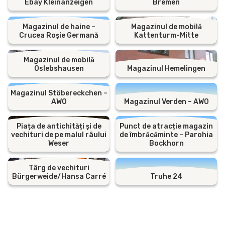
Ebay Kleinanzeigen
Bremen
Magazinul de haine –
Magazinul de mobilă
Crucea Roșie Germană
Kattenturm-Mitte
Magazinul de mobilă
Oslebshausen
Magazinul Hemelingen
Magazinul Stöbereckchen –
AWO
Magazinul Verden – AWO
Piața de antichități și de
Punct de atracție magazin
vechituri de pe malul râului
de îmbrăcăminte – Parohia
Weser
Bockhorn
Târg de vechituri
Bürgerweide/Hansa Carré
Truhe 24