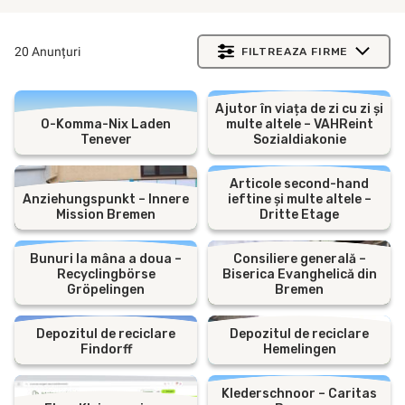
20 Anunțuri
FILTREAZA FIRME
Ajutor în viața de zi cu zi și
0-Komma-Nix Laden
multe altele – VAHReint
Tenever
Sozialdiakonie
Articole second-hand
Anziehungspunkt – Innere
ieftine și multe altele –
Mission Bremen
Dritte Etage
Bunuri la mâna a doua –
Consiliere generală –
Recyclingbörse
Biserica Evanghelică din
Gröpelingen
Bremen
Depozitul de reciclare
Depozitul de reciclare
Findorff
Hemelingen
Klederschnoor – Caritas