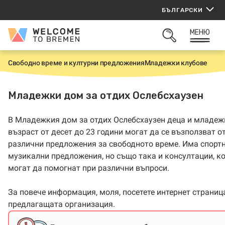
Прескачане
БЪЛГАРСКИ
към
съдържанието
МЕНЮ
Welcome
ОТВОРИ
to
ТЪРСАЧКАТА
Bremen
Свободно време и културни предложения
Младежки клубове
Н
а
ч
а
Младежки дом за отдих Ослебсхаузен
л
о
В Младежкия дом за отдих Ослебсхаузен деца и младеж
възраст от десет до 23 години могат да се възползват о
различни предложения за свободното време. Има спортн
музикални предложения, но също така и консултации, к
могат да помогнат при различни въпроси.
За повече информация, моля, посетете интернет страниц
предлагащата организация.