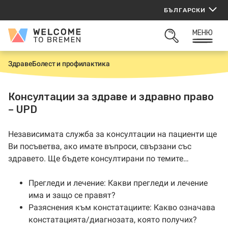
Прескачане
БЪЛГАРСКИ
към
съдържанието
МЕНЮ
Welcome
ОТВОРИ
to
ТЪРСАЧКАТА
Bremen
Здраве
Болест и профилактика
Н
а
ч
а
Консултации за здраве и здравно право
л
– UPD
о
Независимата служба за консултации на пациенти ще
Ви посъветва, ако имате въпроси, свързани със
здравето. Ще бъдете консултирани по темите…
Прегледи и лечение: Какви прегледи и лечение
има и защо се правят?
Разяснения към констатациите: Какво означава
констатацията/диагнозата, която получих?