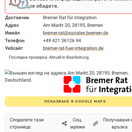
се обадете.
Доставчик
Bremer Rat für Integration
Адрес
Am Markt 20, 28195, Bremen
Имейл
bremer.rat@soziales.bremen.de
Телефон
+49 421 36126 94
Уебсайт
bremer-rat-fuer-integration.de
Последна проверка: Aktuell in Bearbeitung
ПОКАЗВАНЕ В GOOGLE MAPS
Споделете тази
Соц.
Получаване 
страница:
мрежи
връзка