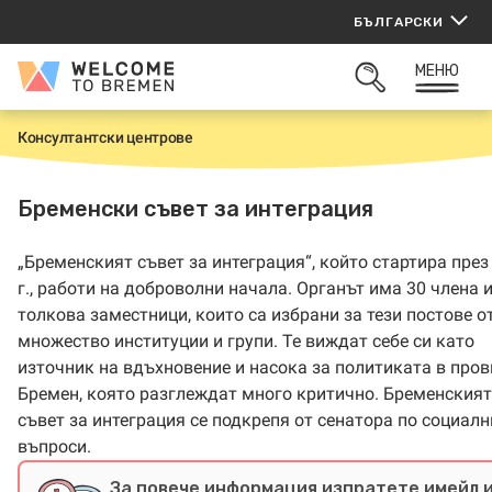
Прескачане
БЪЛГАРСКИ
към
съдържанието
МЕНЮ
Welcome
ОТВОРИ
to
ТЪРСАЧКАТА
Bremen
Консултантски центрове
Н
а
ч
а
Бременски съвет за интеграция
л
о
„Бременският съвет за интеграция“, който стартира през
г., работи на доброволни начала. Органът има 30 члена 
толкова заместници, които са избрани за тези постове о
множество институции и групи. Те виждат себе си като
източник на вдъхновение и насока за политиката в про
Бремен, която разглеждат много критично. Бременският
съвет за интеграция се подкрепя от сенатора по социалн
въпроси.
За повече информация изпратете имейл 