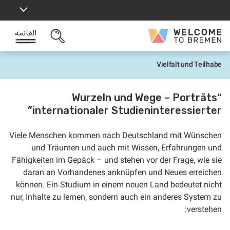
خطى
لى
لمحتوى
القائمة
Welcome
البحث
to
المفتوح
Bremen
Vielfalt und Teilhabe
ا
ل
ر
ئ
“Wurzeln und Wege – Porträts
ي
internationaler Studieninteressierter”
س
ي
ة
Viele Menschen kommen nach Deutschland mit Wünschen
und Träumen und auch mit Wissen, Erfahrungen und
Fähigkeiten im Gepäck – und stehen vor der Frage, wie sie
daran an Vorhandenes anknüpfen und Neues erreichen
können. Ein Studium in einem neuen Land bedeutet nicht
nur, Inhalte zu lernen, sondern auch ein anderes System zu
verstehen: