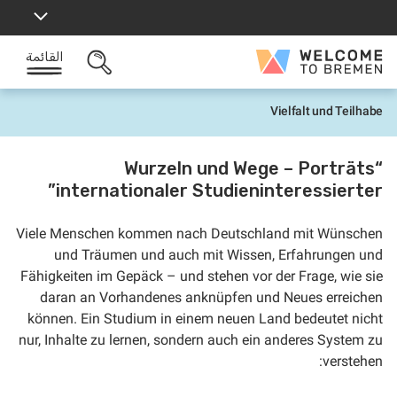
خطى
لى
لمحتوى
القائمة
Welcome
البحث
to
المفتوح
Bremen
Vielfalt und Teilhabe
ا
ل
ر
ئ
“Wurzeln und Wege – Porträts
ي
internationaler Studieninteressierter”
س
ي
ة
Viele Menschen kommen nach Deutschland mit Wünschen
und Träumen und auch mit Wissen, Erfahrungen und
Fähigkeiten im Gepäck – und stehen vor der Frage, wie sie
daran an Vorhandenes anknüpfen und Neues erreichen
können. Ein Studium in einem neuen Land bedeutet nicht
nur, Inhalte zu lernen, sondern auch ein anderes System zu
verstehen: