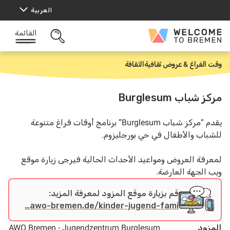
خطى
العربية
لى
لمحتوى
القائمة
Welcome
البحث
to
المفتوح
Bremen
وقت الفراغ & عروض ثقافية
الثقافة
ا
ل
ر
ئ
مركز شباب Burglesum
ي
س
ي
يقدم “مركز شباب Burglesum” برنامج أوقات فراغ متنوعة
ة
للشباب والأطفال في حي بورجليزوم.
لمعرفة العروض ومواعيد الأحداث الحالية فيرجى زيارة موقع
ويب الجهة العارضة.
قم بزيارة موقع المزود لمعرفة المزيد:
awo-bremen.de/kinder-jugend-fami…
المزود
AWO Bremen - Jugendzentrum Burglesum