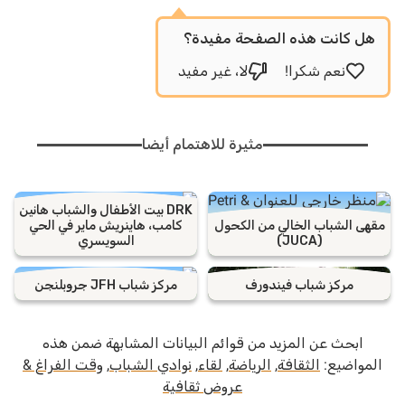
هل كانت هذه الصفحة مفيدة؟
نعم شكرا!
لا، غير مفيد
مثيرة للاهتمام أيضا
DRK بيت الأطفال والشباب هانين
مقهى الشباب الخالي من الكحول
كامب، هاينريش ماير في الحي
(JUCA)
السويسري
مركز شباب فيندورف
مركز شباب JFH جروبلنجن
ابحث عن المزيد من قوائم البيانات المشابهة ضمن هذه
المواضيع:
الثقافة
,
الرياضة
,
لقاء
,
نوادي الشباب
,
وقت الفراغ &
عروض ثقافية