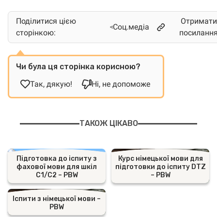
Поділитися цією
Отримати
Соц.медіа
сторінкою:
посиланн
Чи була ця сторінка корисною?
Так, дякую!
Ні, не допоможе
ТАКОЖ ЦІКАВО
Підготовка до іспиту з
Курс німецької мови для
фахової мови для шкіл
підготовки до іспиту DTZ
C1/C2 – PBW
– PBW
Іспити з німецької мови –
PBW