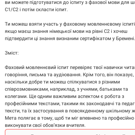
ви можете підготуватися до іспиту з фахової мови для ш
C1/C2 і потім скласти іспит.
Ти можеш взяти участь у фаховому мовленнєвому іспиті
якщо маєш знання німецької мови на рівні C2 і хочеш
підтвердити ці знання визнаним сертифікатом у Бремені
Зміст:
Фаховий мовленнєвий іспит перевіряє твої навички чита
говоріння, письма та аудіювання. Крім того, він показує,
наскільки добре ти можеш спілкуватися з різними
співрозмовниками, наприклад, з учнями, батьками та
колегами. Ще одним важливим аспектом є робота з
професійними текстами, такими як законодавчі та педаг
тексти, та їх застосування в повсякденному шкільному ж
Мета полягає в тому, щоб ти міг впевнено та професійно
виконувати свої обов’язки вчителя.