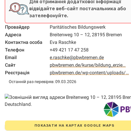
Для отримання додаткової інформації
відвідайте веб-сайт постачальника або
зателефонуйте.
Провайдер
Paritätisches Bildungswerk
Адреса
Breitenweg 10 – 12, 28195 Bremen
Контактна особа
Eva Raschke
Телефон
+49 421 17 47 258
Email
e.raschke@pbwbremen.de
Сайт
pbwbremen.de/kurse/bildung_erzie…
Реєстрація
pbwbremen.de/wp-content/uploads/…
Останній раз перевіряв: 09.03.2026
ПОКАЗАТИ НА КАРТАХ GOOGLE MAPS