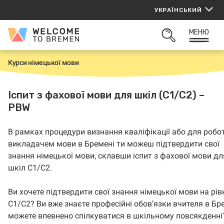
Перейти
УКРАЇНСЬКИЙ
до
вмісту
МЕНЮ
Welcome
ВІДКРИТИ
to
ПОШУК
Bremen
Курси німецької мови
H
o
m
e
Іспит з фахової мови для шкіл (C1/C2) –
PBW
В рамках процедури визнання кваліфікації або для робо
викладачем мови в Бремені ти можеш підтвердити свої
знання німецької мови, склавши іспит з фахової мови дл
шкіл C1/C2.
Ви хочете підтвердити свої знання німецької мови на рів
C1/C2? Ви вже знаєте професійні обов’язки вчителя в Бре
можете впевнено спілкуватися в шкільному повсякденні?