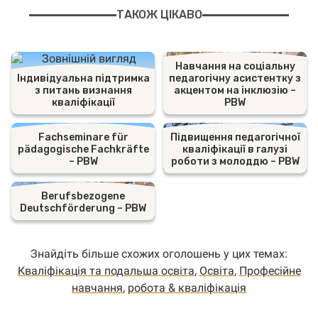
ТАКОЖ ЦІКАВО
Навчання на соціальну
Індивідуальна підтримка
педагогічну асистентку з
з питань визнання
акцентом на інклюзію –
кваліфікації
PBW
Fachseminare für
Підвищення педагогічної
pädagogische Fachkräfte
кваліфікації в галузі
– PBW
роботи з молоддю – PBW
Berufsbezogene
Deutschförderung – PBW
Знайдіть більше схожих оголошень у цих темах:
Кваліфікація тa подальшa освітa
,
Освіта
,
Професійне
навчання
,
робота & кваліфікація