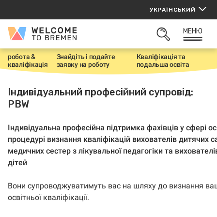
Перейти
УКРАЇНСЬКИЙ
до
вмісту
МЕНЮ
Welcome
ВІДКРИТИ
to
ПОШУК
Bremen
робота &
Знайдіть і подайте
Кваліфікація тa
H
кваліфікація
заявку на роботу
подальшa освітa
o
m
e
Індивідуальний професійний супровід:
PBW
Індивідуальна професійна підтримка фахівців у сфері ос
процедурі визнання кваліфікацій вихователів дитячих са
медичних сестер з лікувальної педагогіки та вихователі
дітей
Вони супроводжуватимуть вас на шляху до визнання ва
освітньої кваліфікації.