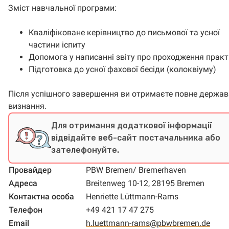
Зміст навчальної програми:
Кваліфіковане керівництво до письмової та усної
частини іспиту
Допомога у написанні звіту про проходження прак
Підготовка до усної фахової бесіди (колоквіуму)
Після успішного завершення ви отримаєте повне держав
визнання.
Для отримання додаткової інформації
відвідайте веб-сайт постачальника або
зателефонуйте.
Провайдер
PBW Bremen/ Bremerhaven
Адреса
Breitenweg 10-12, 28195 Bremen
Контактна особа
Henriette Lüttmann-Rams
Телефон
+49 421 17 47 275
Email
h.luettmann-rams@pbwbremen.de