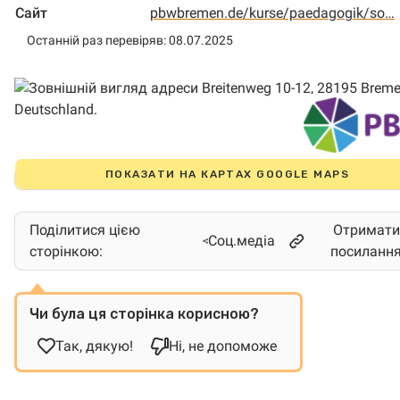
Сайт
pbwbremen.de/kurse/paedagogik/so…
Останній раз перевіряв: 08.07.2025
ПОКАЗАТИ НА КАРТАХ GOOGLE MAPS
Поділитися цією
Отримати
Соц.медіа
сторінкою:
посиланн
Чи була ця сторінка корисною?
Так, дякую!
Ні, не допоможе