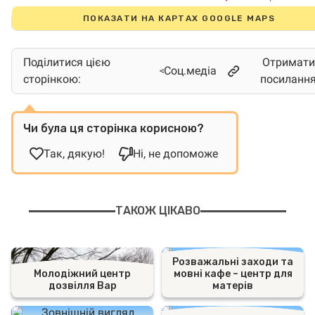
ПОКАЗАТИ НА КАРТАХ GOOGLE MAPS
Поділитися цією
Отримати
Соц.медіа
сторінкою:
посиланн
Чи була ця сторінка корисною?
Так, дякую!
Ні, не допоможе
ТАКОЖ ЦІКАВО
Розважальні заходи та
Молодіжний центр
мовні кафе – центр для
дозвілля Вар
матерів