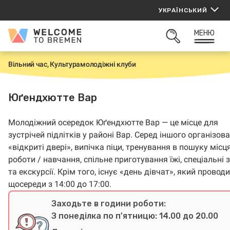
Перейти
УКРАЇНСЬКИЙ
до
вмісту
МЕНЮ
Welcome
ВІДКРИТИ
to
ПОШУК
Bremen
Вільний час, Культура
молодіжні клуби
H
o
m
e
Юґендхютте Вар
Молодіжний осередок Юґендхютте Вар — це місце для
зустрічей підлітків у районі Вар. Серед іншого організова
«відкриті двері», випічка піци, тренування в пошуку місц
роботи / навчання, спільне приготування їжі, спеціальні 
та екскурсії. Крім того, існує «день дівчат», який провод
щосереди з 14:00 до 17:00.
Заходьте в години роботи:
З понеділка по п'ятницю: 14.00 до 20.00