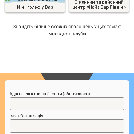
Сімейний та районний
Міні-гольф у Вар
центр «Нойє Вар Північ»
Знайдіть більше схожих оголошень у цих темах:
молодіжні клуби
Адреса електронної пошти (обов'язково)
Ім'я / Організація