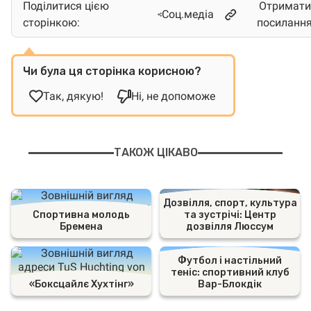
Поділитися цією
Отримати
Соц.медіа
сторінкою:
посиланн
Чи була ця сторінка корисною?
Так, дякую!
Ні, не допоможе
ТАКОЖ ЦІКАВО
Дозвілля, спорт, культура
Спортивна молодь
та зустрічі: Центр
Бремена
дозвілля Люссум
Футбол і настільний
теніс: спортивний клуб
«Боксцайлє Хухтінг»
Вар-Блокдік