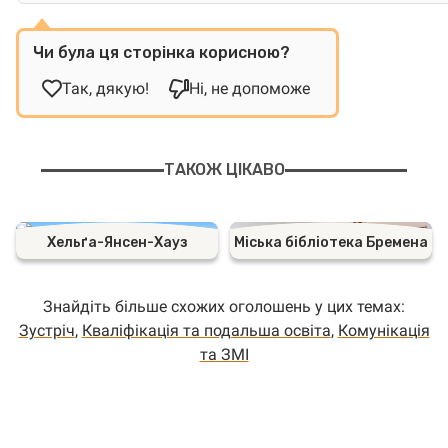
Чи була ця сторінка корисною?
Так, дякую!
Ні, не допоможе
ТАКОЖ ЦІКАВО
Хельґа-Янсен-Хауз
Міська бібліотека Бремена
Знайдіть більше схожих оголошень у цих темах:
Зустріч
,
Кваліфікація тa подальшa освітa
,
Комунікація
та ЗМІ