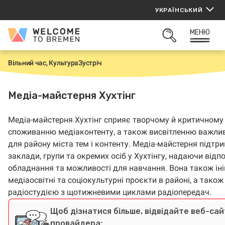
Перейти
УКРАЇНСЬКИЙ
до
вмісту
МЕНЮ
Welcome
ВІДКРИТИ
to
ПОШУК
Bremen
Вільний час, Культура
Зустріч
H
o
m
e
Медіа-майстерня Хухтінг
Медіа-майстерня Хухтінг сприяє творчому й критичному
споживанню медіаконтенту, а також висвітленню важли
для району міста тем і контенту. Медіа-майстерня підтр
заклади, групи та окремих осіб у Хухтінгу, надаючи відп
обладнання та можливості для навчання. Вона також ін
медіаосвітні та соціокультурні проєкти в районі, а також
радіостудією з щотижневими циклами радіопередач.
Щоб дізнатися більше, відвідайте веб-сай
провайдера: