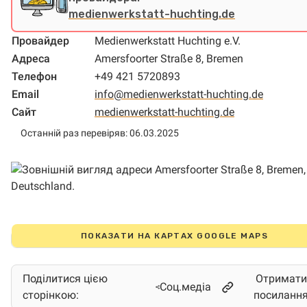
medienwerkstatt-huchting.de
Провайдер
Medienwerkstatt Huchting e.V.
Адреса
Amersfoorter Straße 8, Bremen
Телефон
+49 421 5720893
Email
info@medienwerkstatt-huchting.de
Сайт
medienwerkstatt-huchting.de
Останній раз перевіряв: 06.03.2025
ПОКАЗАТИ НА КАРТАХ GOOGLE MAPS
Поділитися цією
Отримати
Соц.медіа
сторінкою:
посиланн