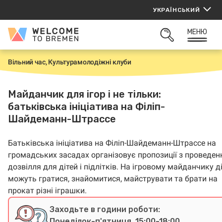
Перейти
УКРАЇНСЬКИЙ
до
вмісту
МЕНЮ
Welcome
ВІДКРИТИ
to
ПОШУК
Bremen
Вільний час, Культура
молодіжні клуби
H
o
m
e
Майданчик для ігор і не тільки:
батьківська ініціатива на Філіп-
Шайдеманн-Штрассе
Батьківська ініціатива на Філіп-Шайдеманн-Штрассе на
громадських засадах організовує пропозиції з проведен
дозвілля для дітей і підлітків. На ігровому майданчику д
можуть гратися, знайомитися, майструвати та брати на
прокат різні іграшки.
Заходьте в години роботи:
Понеділок-п'ятниця, 15:00-18:00