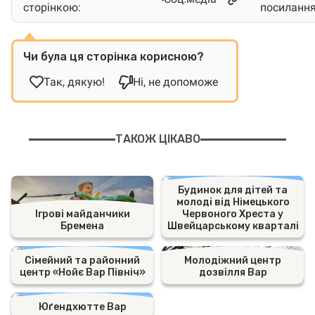
сторінкою:
посиланн
Чи була ця сторінка корисною?
Так, дякую!
Ні, не допоможе
ТАКОЖ ЦІКАВО
Будинок для дітей та
молоді від Німецького
Ігрові майданчики
Червоного Хреста у
Бремена
Швейцарському кварталі
Сімейний та районний
Молодіжний центр
центр «Нойє Вар Північ»
дозвілля Вар
Юґендхютте Вар