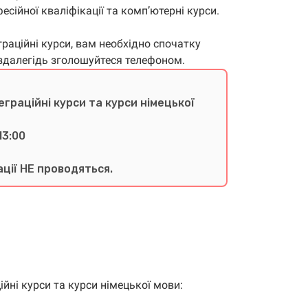
сійної кваліфікації та комп’ютерні курси.
граційні курси, вам необхідно спочатку
аздалегідь зголошуйтеся телефоном.
еграційні курси та курси німецької
13:00
ації НЕ проводяться.
ійні курси та курси німецької мови: