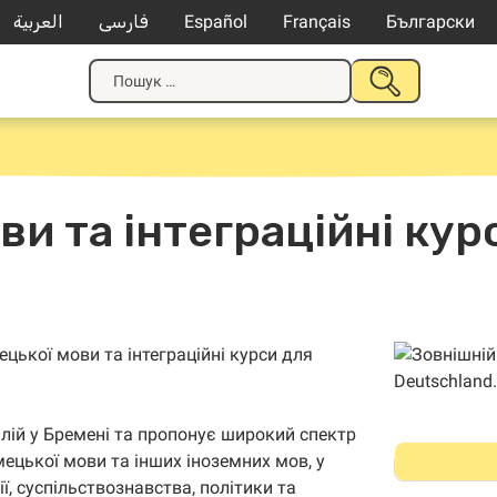
العربية
فارسی
Español
Français
Български
Шукати:
НАДІСЛАТИ
ПОШУК
ви та інтеграційні кур
цької мови та інтеграційні курси для
ілій у Бремені та пропонує широкий спектр
мецької мови та інших іноземних мов, у
ї, суспільствознавства, політики та