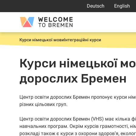
Перейти
Deutsch
English
до
вмісту
Welcome
to
Bremen
Курси німецької мови
Інтеграційні курси
Home
Курси німецької мо
дорослих Бремен
Центр освіти дорослих Бремен пропонує курси німе
різних цільових груп.
Центр освіти дорослих Бремен (VHS) має кілька ф
навчальних програм. Окрім курсів грамотності, ні
розкладі також є курси з охорони здоров’я, екологі