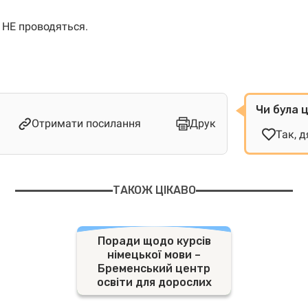
ї НЕ проводяться.
Чи була 
Отримати посилання
Друк
Так, 
ТАКОЖ ЦІКАВО
Поради щодо курсів
німецької мови –
Бременський центр
освіти для дорослих