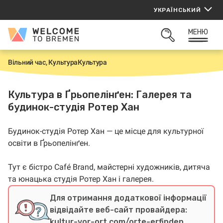
Перейти
УКРАЇНСЬКИЙ
до
вмісту
МЕНЮ
Welcome
ВІДКРИТИ
to
ПОШУК
Bremen
Вільний час, Культура
Культура
H
o
m
e
Культура в Ґрьопелінґен: Галерея та
будинок-студія Ротер Хан
Будинок-студія Ротер Хан — це місце для культурної
освіти в Ґрьопелінґен.
Тут є бістро Café Brand, майстерні художників, дитяча
та юнацька студія Ротер Хан і галерея.
Для отримання додаткової інформації
відвідайте веб-сайт провайдера:
kultur-vor-ort.com/orte-erfinden…