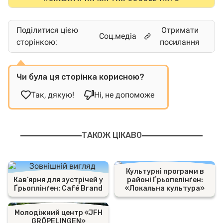
Поділитися цією
Отримати
Соц.медіа
сторінкою:
посилання
Чи була ця сторінка корисною?
Так, дякую!
Ні, не допоможе
ТАКОЖ ЦІКАВО
Культурні програми в
Кав’ярня для зустрічей у
районі Ґрьопелінґен:
Ґрьоплінґен: Café Brand
«Локальна культура»
Молодіжний центр «JFH
GRÖPELINGEN»