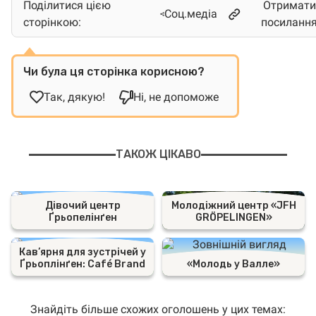
Поділитися цією
Отримати
Соц.медіа
сторінкою:
посиланн
Чи була ця сторінка корисною?
Так, дякую!
Ні, не допоможе
ТАКОЖ ЦІКАВО
Дівочий центр
Молодіжний центр «JFH
Ґрьопелінґен
GRÖPELINGEN»
Кав’ярня для зустрічей у
Ґрьоплінґен: Café Brand
«Молодь у Валле»
Знайдіть більше схожих оголошень у цих темах: