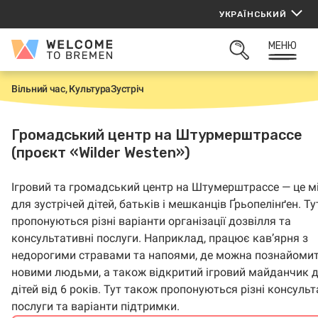
Перейти
УКРАЇНСЬКИЙ
до
вмісту
МЕНЮ
Welcome
ВІДКРИТИ
to
ПОШУК
Bremen
Вільний час, Культура
Зустріч
H
o
m
e
Громадський центр на Штурмерштрассе
(проєкт «Wilder Westen»)
Ігровий та громадський центр на Штумерштрассе — це м
для зустрічей дітей, батьків і мешканців Ґрьопелінґен. Ту
пропонуються різні варіанти організації дозвілля та
консультативні послуги. Наприклад, працює кав’ярня з
недорогими стравами та напоями, де можна познайомит
новими людьми, а також відкритий ігровий майданчик 
дітей від 6 років. Тут також пропонуються різні консульт
послуги та варіанти підтримки.