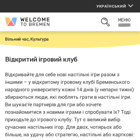
Перейти
УКРАЇНСЬКИЙ
до
вмісту
МЕНЮ
Welcome
ВІДКРИТИ
to
ПОШУК
Bremen
Вільний час, Культура
H
o
m
e
Відкритий ігровий клуб
Відкривайте для себе нові настільні ігри разом з
іншими – у відкритому ігровому клубі Бременського
народного університету кожні 14 днів (у непарні тижні)
збираються люди, які люблять грати в настільні ігри.
Ви шукаєте партнерів для гри або хочете
познайомитися з новими іграми і спробувати їх? Тоді
приходьте до ігрового клубу. Тут є великий вибір
сучасних настільних ігор. Для двох, чотирьох або
більше, на удачу або стратегію, настільні або карткові: