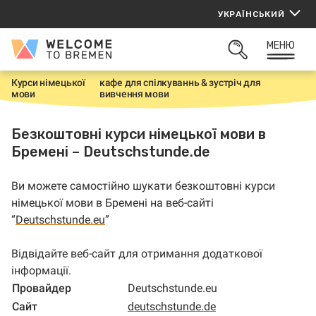
Перейти
УКРАЇНСЬКИЙ
до
вмісту
МЕНЮ
Welcome
ВІДКРИТИ
to
ПОШУК
Bremen
Курси німецької
кафе для спілкуваннь & зустріч для
H
мови
вивчення мови
o
m
e
Безкоштовні курси німецької мови в
Бремені – Deutschstunde.de
Ви можете самостійно шукати безкоштовні курси
німецької мови
в Бремені
на веб-сайті
“
Deutschstunde.eu
”
Відвідайте веб-сайт для отримання додаткової
інформац
ії.
Провайдер
Deutschstunde.eu
Сайт
deutschstunde.de