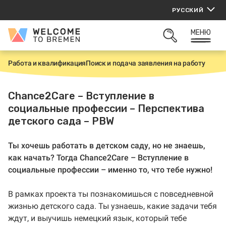
Перейти
РУССКИЙ
к
содержанию
МЕНЮ
Welcome
ОТКРЫТЬ
to
ПОИСК
Bremen
Работа и квалификация
Поиск и подача заявления на работу
Г
л
а
в
Chance2Care – Вступление в
н
социальные профессии – Перспектива
а
я
детского сада – PBW
Ты хочешь работать в детском саду, но не знаешь,
как начать? Тогда Chance2Care – Вступление в
социальные профессии – именно то, что тебе нужно!
В рамках проекта ты познакомишься с повседневной
жизнью детского сада. Ты узнаешь, какие задачи тебя
ждут, и выучишь немецкий язык, который тебе