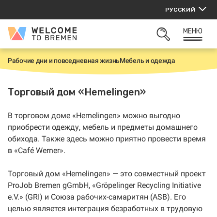
Перейти
РУССКИЙ
к
содержанию
МЕНЮ
Welcome
ОТКРЫТЬ
to
ПОИСК
Bremen
Рабочие дни и повседневная жизнь
Мебель и одежда
Г
л
а
в
Торговый дом «Hemelingen»
н
а
я
В торговом доме «Hemelingen» можно выгодно
приобрести одежду, мебель и предметы домашнего
обихода. Также здесь можно приятно провести время
в «Café Werner».
Торговый дом «Hemelingen» — это совместный проект
ProJob Bremen gGmbH, «Gröpelinger Recycling Initiative
e.V.»
(GRI) и Союза рабочих-самаритян (ASB). Его
целью является интеграция безработных в трудовую