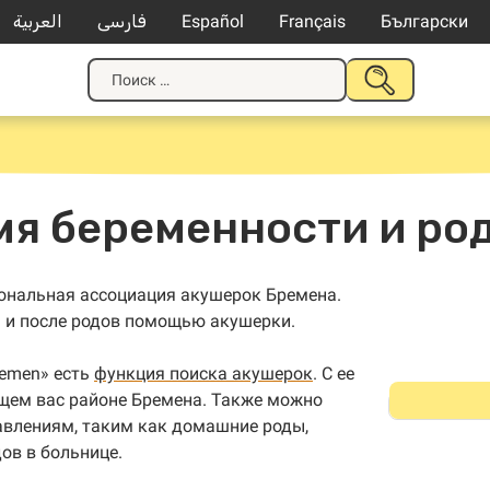
العربية
فارسی
Español
Français
Български
Искать:
НАЧАТЬ
ПОИСК
мя беременности и ро
ональная ассоциация акушерок Бремена.
 и после родов помощью акушерки.
remen» есть
функция поиска акушерок
. С ее
щем вас районе Бремена. Также можно
авлениям, таким как домашние роды,
ов в больнице.