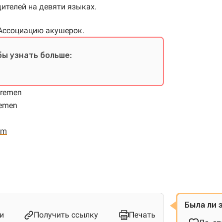
ителей на девяти языках.
 Ассоциацию акушерок.
бы узнать больше:
Bremen
remen
om
Была ли 
и
Получить ссылку
Печать