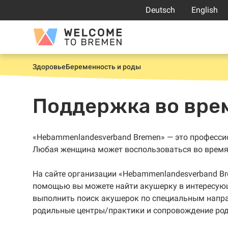
Перейти
Deutsch
English
к
содержанию
Welcome
to
Bremen
Здоровье
Беременность и роды
Главная
Поддержка во вре
«Hebammenlandesverband Bremen» — это професси
Любая женщина может воспользоваться во время
На сайте организации «Hebammenlandesverband B
помощью вы можете найти акушерку в интересую
выполнить поиск акушерок по специальным напр
родильные центры/практики и сопровождение род