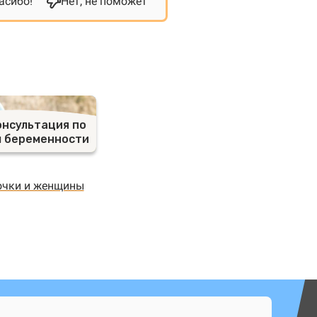
асибо!
Нет, не поможет
онсультация по
 беременности
очки и женщины