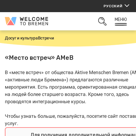
Перейти
РУССКИЙ
к
содержанию
МЕНЮ
Welcome
ОТКРЫТЬ
to
ПОИСК
Bremen
Досуг и культура
Встречи
Г
л
а
в
«Место встреч» AMeB
н
а
я
В «месте встреч» от общества Aktive Menschen Bremen (A
«активные люди Бремена») предлагаются различные
мероприятия. Есть программа, ориентированная специа
на людей более старшего возраста. Кроме того, здесь
проводятся интеграционные курсы.
Чтобы узнать больше, пожалуйста, посетите сайт поста
услуг.
Для получения дополнительной информа